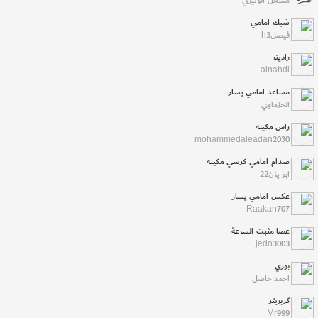
مشعل الوثيري
شبك امامي
فيصلh3
راديتر
alnahdi
مساعد امامي يسار
الحزماوي
راس مكينه
mohammedaleadan2030
صدام امامي كرسي مكينه
ابو يزن22
عكس امامي يسار
Raakan707
عصا مثبت السرعة
jedo3003
بوري
احمد حاصل
كربريتر
Mr999