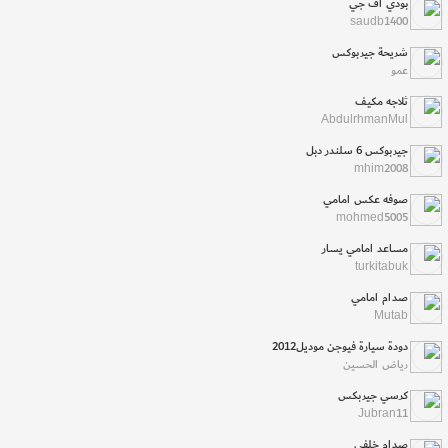
بودي اف جي
saudb1400
شريحة جيربوكس
عمو
ثلاجه مكيف
AbdulrhmanMul
جيربوكس 6 سلندر دبل
mhim2008
صوفه عكس امامي
mohmed5005
مساعد امامي يسار
turkitabuk
صدام امامي
Mutab
دودة سيارة فيوجن موديل2012
رياض الحسين
كرسي جيربكس
Jubran11
صدام خلفي