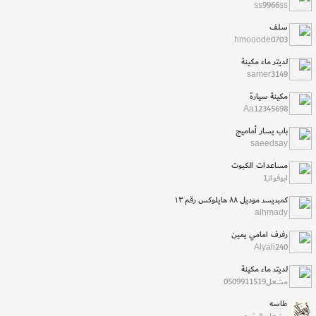
ss9966ss
سلف
hmooode0703
لديتر ماء مكينة
samer3149
مكينة سيارة
Aa12345698
باب يسار أماميج
saeedsay
مساعدات الكبوت
ابوفواز1
كمبريسر موديل ٨٨ هايلوكس رقم ١٣
alhmady
رفرف امامي يمين
Alyali240
لديتر ماء مكينة
مشعل0509911519
طاسه