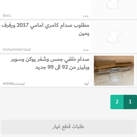
جده
Benz
مطلوب صدام كامري امامي 2017 ورفرف
يمين
جده
mohammed baal
صدام خلفي جمس وشفر يوكن وسوبر
وبليزر من 92 الى 99 جديد
أبها
ابومحمد445566
2
1
طلبات قطع غيار