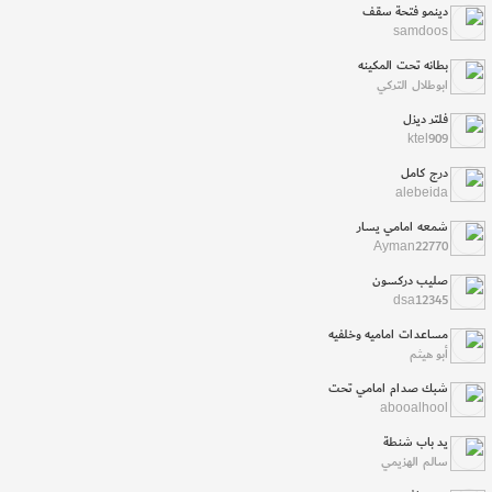
دينمو فتحة سقف
samdoos
بطانه تحت المكينه
ابوطلال التركي
فلتر ديزل
ktel909
درج كامل
alebeida
شمعه امامي يسار
Ayman22770
صليب دركسون
dsa12345
مساعدات اماميه وخلفيه
أبو هيثم
شبك صدام امامي تحت
abooalhool
يد باب شنطة
سالم الهزيمي