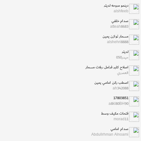
دينمو مروحه لديتر
alshfeeb
صدام خلفي
atteah8683
مسمار توازن يمين
alshehri8888
لديتر
حيدر050
اصلاح كلبر فرامل ربلات مسمار
العمرري
اصطب ركن امامي يمين
ah342088
17803851
a8kl80BH90
فتحات مكيف وسط
morad11
صدام امامي
Abdullrhman Alnoami