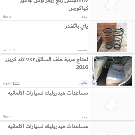
bmwبنتلى رنج روفر اودى جاكور
كياكورس
جده
Benz
ياي باثفندر
القصيم
waleed
احتاج مرتبة خلف السائق vxr لاند كروزر
2016
طلب
الرياض
Hzam1111
مساعدات هيدروليك لسيارات الالمانيه
جده
Benz
مساعدات هيدروليك لسيارات الالمانيه