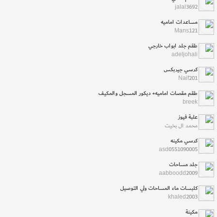
jalal3692
مساعدات اماميه
Mans121
طقم جلد ابواب خارجي
adeljohali
كرسي جيربكس
Naif201
طقم مقصات اماميه+ ديكور المسجل والمكيف
breek
علبة فيوز
محمد ال بخيت
كرسي مكينه
asd0551090005
جلد مساحات
aabboodd2009
كلبسات ماء المساحات ولي التوصيل
khaled2003
مكينة