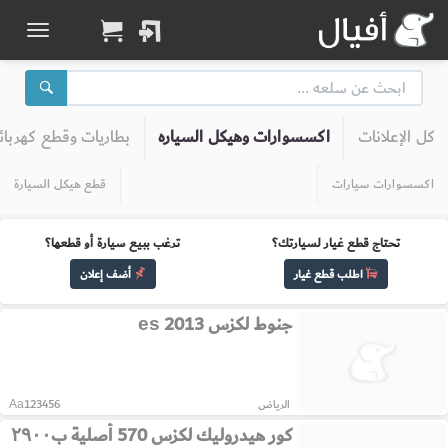
كل الإعلانات
اكسسوارات وهيكل السياره
بطاريات وقطع كهربائ
اكسسوارات سيارات
قطع هيكل السيارة
تحتاج قطع غيار لسيارتك؟
ترغب ببيع سيارة أو قطعها؟
اطلب قطع غيار
أضف إعلان
جنوط لكزس es 2013
الرياض
Aa123456
كور هيدروليك لكزس 570 أصلية ب٢٩٠٠