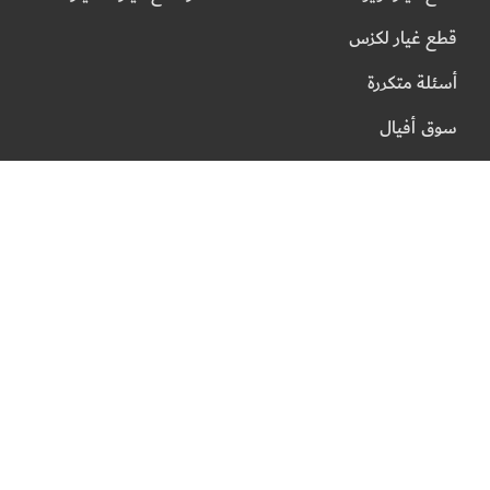
قطع غيار لكزس
أسئلة متكررة
سوق أفيال