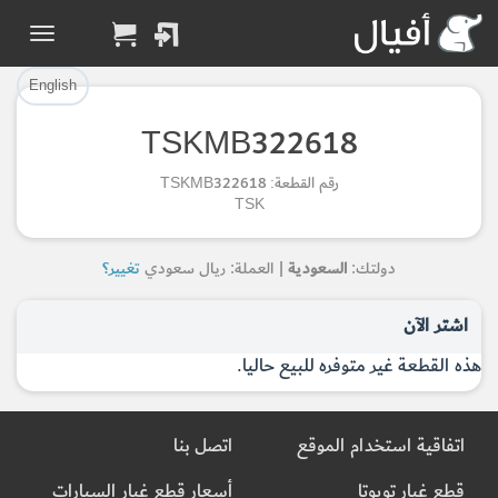
تم إضافة القطعة بنجاح.
تم إضافة القطعة للسلة بنجاح.
إتمام عملية الشراء
الرجوع لصفحة البحث
English
TSKMB322618
Part Added to Cart
Part Successfully
رقم القطعة: TSKMB322618
Selected
Checkout
TSK
Return to Search Page
دولتك:
السعودية
| العملة: ريال سعودي
تغيير؟
اشتر الآن
هذه القطعة غير متوفره للبيع حاليا.
اتفاقية استخدام الموقع
اتصل بنا
قطع غيار تويوتا
أسعار قطع غيار السيارات