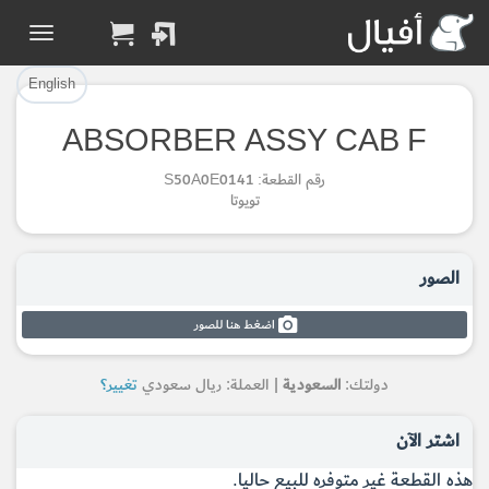
تم إضافة القطعة بنجاح.
تم إضافة القطعة للسلة بنجاح.
إتمام عملية الشراء
الرجوع لصفحة البحث
English
ABSORBER ASSY CAB F
Part Added to Cart
Part Successfully
رقم القطعة: S50A0E0141
Selected
Checkout
تويوتا
Return to Search Page
الصور
اضغط هنا للصور
دولتك:
السعودية
| العملة: ريال سعودي
تغيير؟
اشتر الآن
هذه القطعة غير متوفره للبيع حاليا.