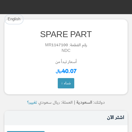
تم إضافة القطعة بنجاح.
تم إضافة القطعة للسلة بنجاح.
English
إتمام عملية الشراء
الرجوع لصفحة البحث
SPARE PART
Part Successfully Selected
Part Added to Cart
رقم القطعة: MR1147100
NDC
Return to Search Page
Checkout
أسعار تبدأ من
40.07
ريال
شراء ↓
دولتك:
السعودية
| العملة: ريال سعودي
تغيير؟
اشتر الآن