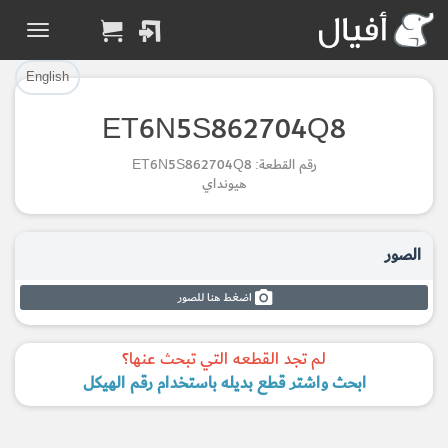
تم إضافة القطعة بنجاح.
تم إضافة القطعة للسلة بنجاح.
إتمام عملية الشراء
الرجوع لصفحة البحث
English
ET6N5S862704Q8
Part Added to Cart
Part Successfully
رقم القطعة: ET6N5S862704Q8
Selected
Checkout
هيونداي
Return to Search Page
الصور
اضغط هنا للصور
لم تجد القطعه التي تبحث عنها؟
ابحث واشتر قطع بديله باستخدام رقم الهيكل