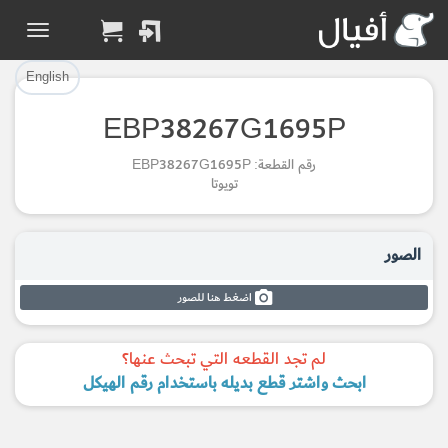
تم إضافة القطعة بنجاح.
تم إضافة القطعة للسلة بنجاح.
إتمام عملية الشراء
الرجوع لصفحة البحث
English
EBP38267G1695P
Part Added to Cart
Part Successfully
رقم القطعة: EBP38267G1695P
Selected
Checkout
تويوتا
Return to Search Page
الصور
اضغط هنا للصور
لم تجد القطعه التي تبحث عنها؟
ابحث واشتر قطع بديله باستخدام رقم الهيكل