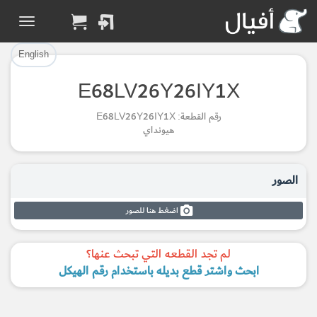
تم إضافة القطعة بنجاح.
تم إضافة القطعة للسلة بنجاح.
إتمام عملية الشراء
الرجوع لصفحة البحث
English
E68LV26Y26IY1X
Part Added to Cart
Part Successfully
رقم القطعة: E68LV26Y26IY1X
Selected
Checkout
هيونداي
Return to Search Page
الصور
اضغط هنا للصور
لم تجد القطعه التي تبحث عنها؟
ابحث واشتر قطع بديله باستخدام رقم الهيكل