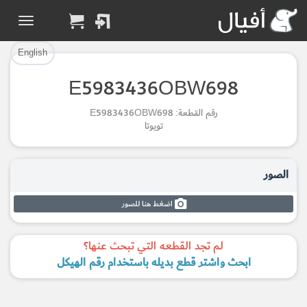
تم إضافة القطعة بنجاح.
تم إضافة القطعة للسلة بنجاح.
إتمام عملية الشراء
الرجوع لصفحة البحث
English
E5983436OBW698
Part Added to Cart
Part Successfully
رقم القطعة: E5983436OBW698
Selected
Checkout
تويوتا
Return to Search Page
الصور
اضغط هنا للصور
لم تجد القطعه التي تبحث عنها؟
ابحث واشتر قطع بديله باستخدام رقم الهيكل