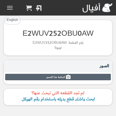
تم إضافة القطعة بنجاح.
تم إضافة القطعة للسلة بنجاح.
إتمام عملية الشراء
الرجوع لصفحة البحث
English
E2WUV252OBU0AW
Part Added to Cart
Part Successfully
رقم القطعة: E2WUV252OBU0AW
Selected
Checkout
تويوتا
Return to Search Page
الصور
اضغط هنا للصور
لم تجد القطعه التي تبحث عنها؟
ابحث واشتر قطع بديله باستخدام رقم الهيكل