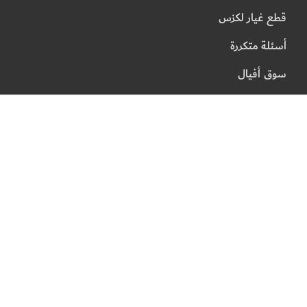
قطع غيار لكزس
أسئلة متكررة
سوق أفيال