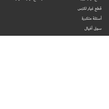
قطع غيار لكزس
أسئلة متكررة
سوق أفيال