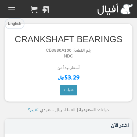
تم إضافة القطعة بنجاح.
تم إضافة القطعة للسلة بنجاح.
إتمام عملية الشراء
الرجوع لصفحة البحث
English
CRANKSHAFT BEARINGS
Part Added to Cart
Part Successfully
رقم القطعة: CB3880A100
Selected
Checkout
NDC
Return to Search Page
أسعار تبدأ من
53.29
ريال
شراء ↓
دولتك:
السعودية
| العملة: ريال سعودي
تغيير؟
اشتر الآن