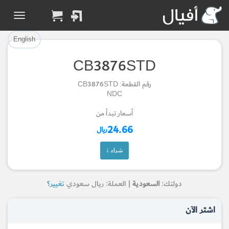
تم إضافة القطعة بنجاح.
تم إضافة القطعة للسلة بنجاح.
إتمام عملية الشراء
الرجوع لصفحة البحث
English
CB3876STD
Part Added to Cart
Part Successfully
رقم القطعة: CB3876STD
Selected
Checkout
NDC
Return to Search Page
أسعار تبدأ من
24.66
ريال
شراء ↓
دولتك:
السعودية
| العملة: ريال سعودي
تغيير؟
اشتر الآن