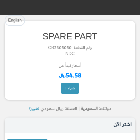
تم إضافة القطعة بنجاح.
تم إضافة القطعة للسلة بنجاح.
English
إتمام عملية الشراء
الرجوع لصفحة البحث
SPARE PART
Part Successfully Selected
Part Added to Cart
رقم القطعة: CB2305050
NDC
Return to Search Page
Checkout
أسعار تبدأ من
54.58
ريال
شراء ↓
دولتك:
السعودية
| العملة: ريال سعودي
تغيير؟
اشتر الآن