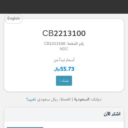
تم إضافة القطعة بنجاح.
تم إضافة القطعة للسلة بنجاح.
English
إتمام عملية الشراء
الرجوع لصفحة البحث
CB2213100
Part Successfully Selected
Part Added to Cart
رقم القطعة: CB2213100
NDC
Return to Search Page
Checkout
أسعار تبدأ من
55.73
ريال
شراء ↓
دولتك:
السعودية
| العملة: ريال سعودي
تغيير؟
اشتر الآن