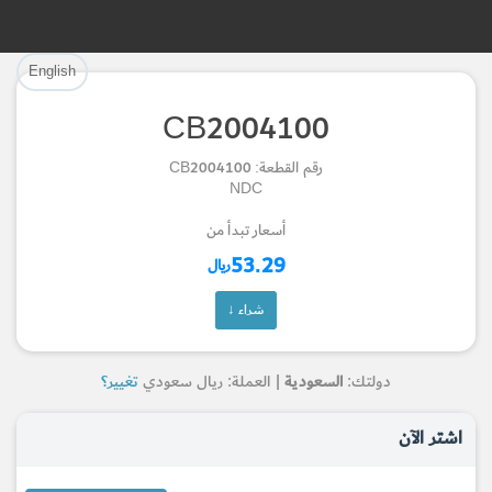
تم إضافة القطعة بنجاح.
تم إضافة القطعة للسلة بنجاح.
English
إتمام عملية الشراء
الرجوع لصفحة البحث
CB2004100
Part Successfully Selected
Part Added to Cart
رقم القطعة: CB2004100
NDC
Return to Search Page
Checkout
أسعار تبدأ من
53.29
ريال
شراء ↓
دولتك:
السعودية
| العملة: ريال سعودي
تغيير؟
اشتر الآن