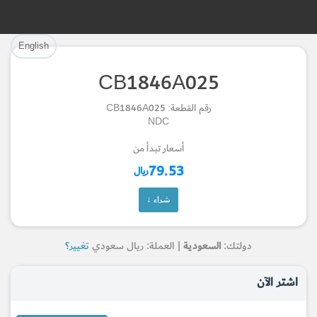
تم إضافة القطعة بنجاح.
تم إضافة القطعة للسلة بنجاح.
English
إتمام عملية الشراء
الرجوع لصفحة البحث
CB1846A025
Part Successfully Selected
Part Added to Cart
رقم القطعة: CB1846A025
NDC
Return to Search Page
Checkout
أسعار تبدأ من
79.53
ريال
شراء ↓
دولتك:
السعودية
| العملة: ريال سعودي
تغيير؟
اشتر الآن