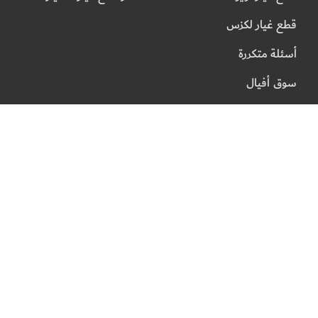
قطع غيار لكزس
أسئلة متكررة
سوق أفيال