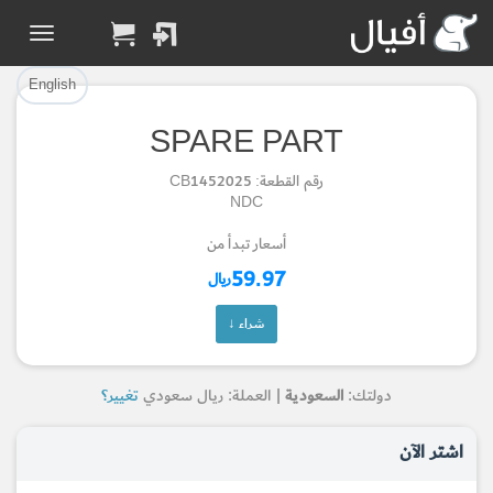
تم إضافة القطعة بنجاح.
تم إضافة القطعة للسلة بنجاح.
إتمام عملية الشراء
الرجوع لصفحة البحث
English
SPARE PART
Part Added to Cart
Part Successfully
رقم القطعة: CB1452025
Selected
Checkout
NDC
Return to Search Page
أسعار تبدأ من
59.97
ريال
شراء ↓
دولتك:
السعودية
| العملة: ريال سعودي
تغيير؟
اشتر الآن