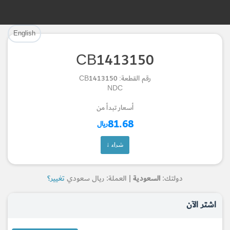
تم إضافة القطعة بنجاح.
تم إضافة القطعة للسلة بنجاح.
English
إتمام عملية الشراء
الرجوع لصفحة البحث
CB1413150
Part Successfully Selected
Part Added to Cart
رقم القطعة: CB1413150
NDC
Return to Search Page
Checkout
أسعار تبدأ من
81.68
ريال
شراء ↓
دولتك:
السعودية
| العملة: ريال سعودي
تغيير؟
اشتر الآن