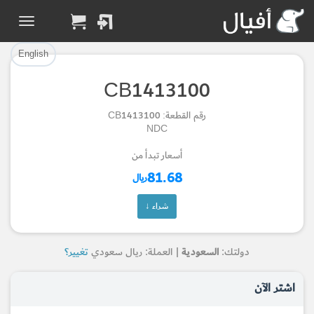
تم إضافة القطعة بنجاح.
تم إضافة القطعة للسلة بنجاح.
إتمام عملية الشراء
الرجوع لصفحة البحث
English
CB1413100
Part Added to Cart
Part Successfully
رقم القطعة: CB1413100
Selected
Checkout
NDC
Return to Search Page
أسعار تبدأ من
81.68
ريال
شراء ↓
دولتك:
السعودية
| العملة: ريال سعودي
تغيير؟
اشتر الآن