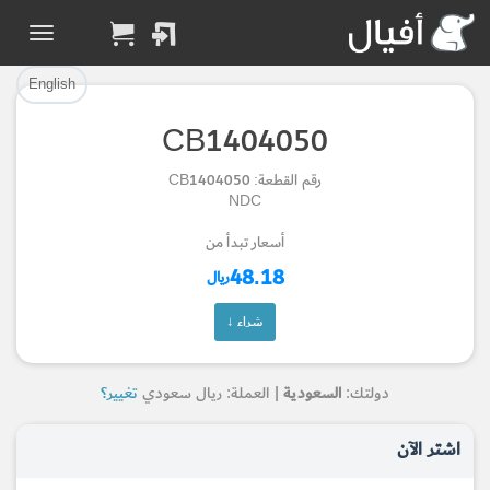
تم إضافة القطعة بنجاح.
تم إضافة القطعة للسلة بنجاح.
إتمام عملية الشراء
الرجوع لصفحة البحث
English
CB1404050
Part Added to Cart
Part Successfully
رقم القطعة: CB1404050
Selected
Checkout
NDC
Return to Search Page
أسعار تبدأ من
48.18
ريال
شراء ↓
دولتك:
السعودية
| العملة: ريال سعودي
تغيير؟
اشتر الآن