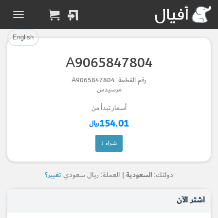
تم إضافة القطعة بنجاح.
تم إضافة القطعة للسلة بنجاح.
إتمام عملية الشراء
الرجوع لصفحة البحث
English
A9065847804
Part Added to Cart
Part Successfully
رقم القطعة: A9065847804
Selected
Checkout
مرسيدس
Return to Search Page
أسعار تبدأ من
154.01
ريال
شراء ↓
دولتك:
السعودية
| العملة: ريال سعودي
تغيير؟
اشتر الآن