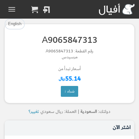
تم إضافة القطعة بنجاح.
تم إضافة القطعة للسلة بنجاح.
إتمام عملية الشراء
الرجوع لصفحة البحث
English
A9065847313
Part Added to Cart
Part Successfully
رقم القطعة: A9065847313
Selected
Checkout
مرسيدس
Return to Search Page
أسعار تبدأ من
55.14
ريال
شراء ↓
دولتك:
السعودية
| العملة: ريال سعودي
تغيير؟
اشتر الآن