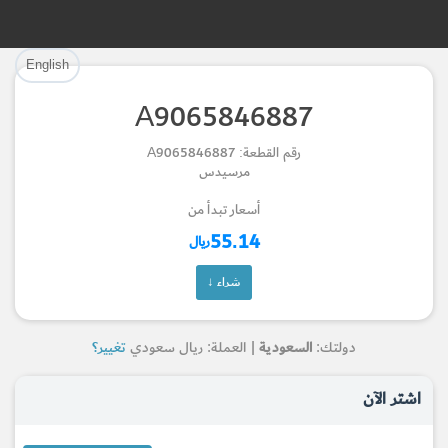
تم إضافة القطعة بنجاح.
تم إضافة القطعة للسلة بنجاح.
English
إتمام عملية الشراء
الرجوع لصفحة البحث
A9065846887
Part Successfully Selected
Part Added to Cart
رقم القطعة: A9065846887
مرسيدس
Return to Search Page
Checkout
أسعار تبدأ من
55.14
ريال
شراء ↓
دولتك:
السعودية
| العملة: ريال سعودي
تغيير؟
اشتر الآن