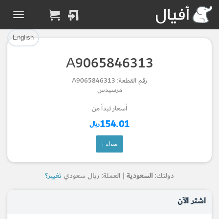
تم إضافة القطعة بنجاح.
تم إضافة القطعة للسلة بنجاح.
إتمام عملية الشراء
الرجوع لصفحة البحث
English
A9065846313
Part Added to Cart
Part Successfully
رقم القطعة: A9065846313
Selected
Checkout
مرسيدس
Return to Search Page
أسعار تبدأ من
154.01
ريال
شراء ↓
دولتك:
السعودية
| العملة: ريال سعودي
تغيير؟
اشتر الآن