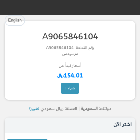
تم إضافة القطعة بنجاح.
تم إضافة القطعة للسلة بنجاح.
English
إتمام عملية الشراء
الرجوع لصفحة البحث
A9065846104
Part Successfully Selected
Part Added to Cart
رقم القطعة: A9065846104
مرسيدس
Return to Search Page
Checkout
أسعار تبدأ من
154.01
ريال
شراء ↓
دولتك:
السعودية
| العملة: ريال سعودي
تغيير؟
اشتر الآن