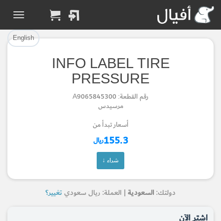
تم إضافة القطعة بنجاح.
تم إضافة القطعة للسلة بنجاح.
إتمام عملية الشراء
الرجوع لصفحة البحث
English
INFO LABEL TIRE
Part Added to Cart
Part Successfully
PRESSURE
Selected
Checkout
رقم القطعة: A9065845300
Return to Search Page
مرسيدس
أسعار تبدأ من
155.3
ريال
شراء ↓
دولتك:
السعودية
| العملة: ريال سعودي
تغيير؟
اشتر الآن