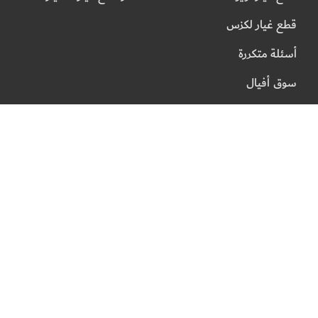
قطع غيار لكزس
أسئلة متكررة
سوق أفيال