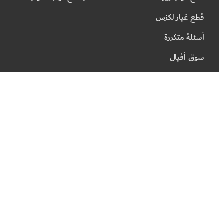
قطع غيار لكزس
أسئلة متكررة
سوق أفيال