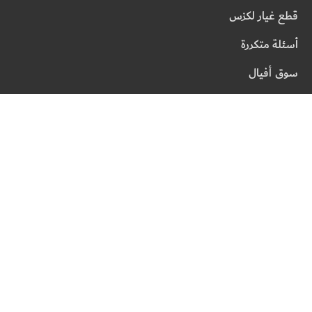
قطع غيار لكزس
أسئلة متكررة
سوق أفيال