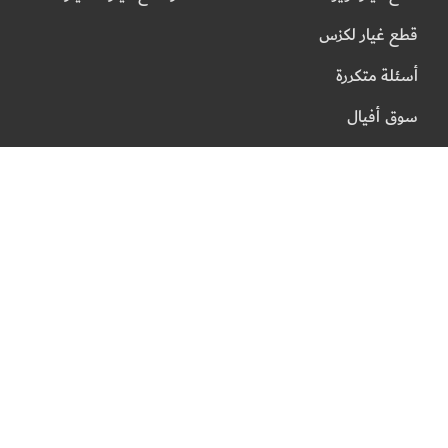
قطع غيار لكزس
أسئلة متكررة
سوق أفيال