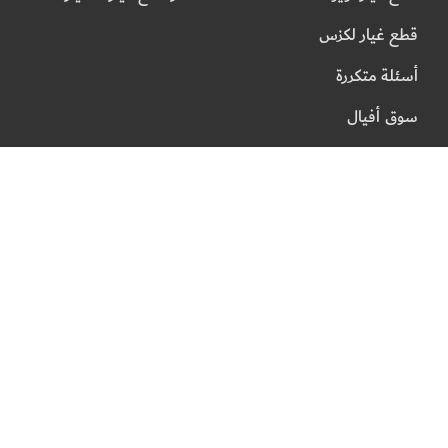
قطع غيار لكزس
أسئلة متكررة
سوق أفيال