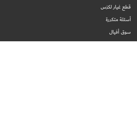
قطع غيار لكزس
أسئلة متكررة
سوق أفيال