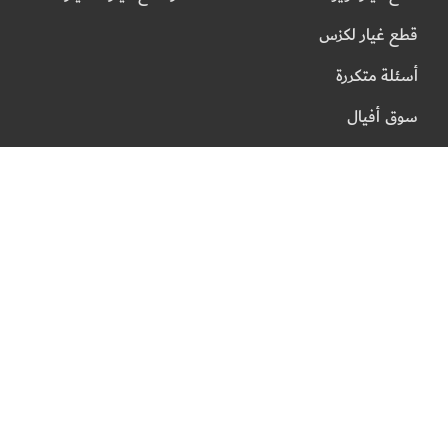
قطع غيار لكزس
أسئلة متكررة
سوق أفيال