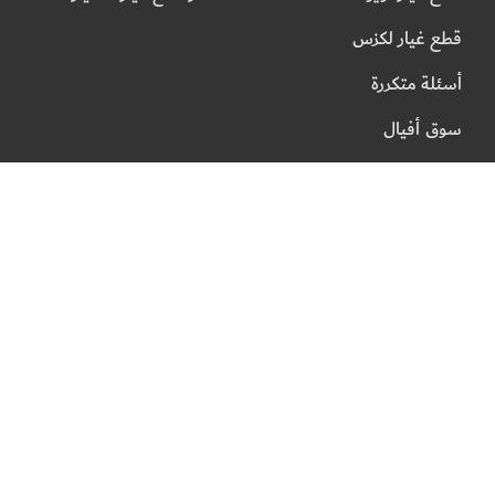
قطع غيار لكزس
أسئلة متكررة
سوق أفيال