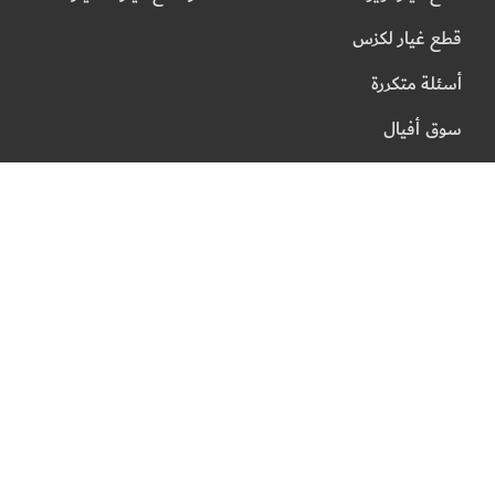
قطع غيار لكزس
أسئلة متكررة
سوق أفيال