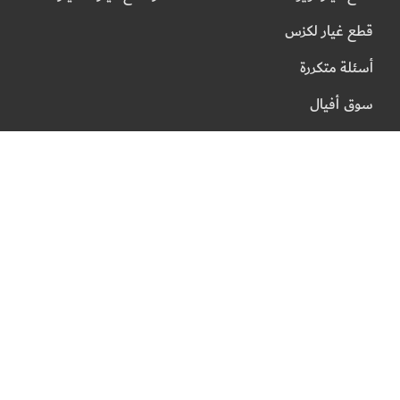
قطع غيار لكزس
أسئلة متكررة
سوق أفيال