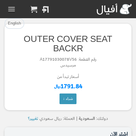
تم إضافة القطعة بنجاح.
تم إضافة القطعة للسلة بنجاح.
إتمام عملية الشراء
الرجوع لصفحة البحث
English
OUTER COVER SEAT
Part Added to Cart
Part Successfully
BACKR
Selected
Checkout
رقم القطعة: A17791030078V56
Return to Search Page
مرسيدس
أسعار تبدأ من
1791.84
ريال
شراء ↓
دولتك:
السعودية
| العملة: ريال سعودي
تغيير؟
اشتر الآن