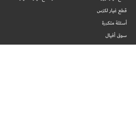
قطع غيار لكزس
أسئلة متكررة
سوق أفيال