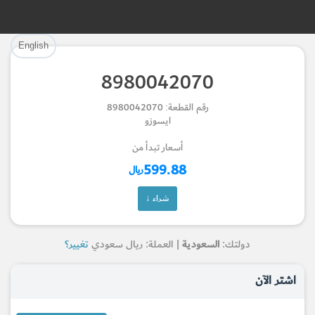
تم إضافة القطعة بنجاح.
تم إضافة القطعة للسلة بنجاح.
English
إتمام عملية الشراء
الرجوع لصفحة البحث
8980042070
Part Successfully Selected
Part Added to Cart
رقم القطعة: 8980042070
ايسوزو
Return to Search Page
Checkout
أسعار تبدأ من
599.88
ريال
شراء ↓
دولتك:
السعودية
| العملة: ريال سعودي
تغيير؟
اشتر الآن