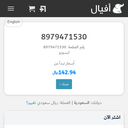
تم إضافة القطعة بنجاح.
تم إضافة القطعة للسلة بنجاح.
إتمام عملية الشراء
الرجوع لصفحة البحث
English
8979471530
Part Added to Cart
Part Successfully
رقم القطعة: 8979471530
Selected
Checkout
ايسوزو
Return to Search Page
أسعار تبدأ من
142.94
ريال
شراء ↓
دولتك:
السعودية
| العملة: ريال سعودي
تغيير؟
اشتر الآن