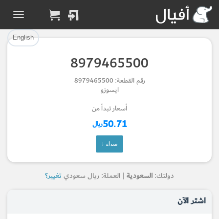
تم إضافة القطعة بنجاح.
تم إضافة القطعة للسلة بنجاح.
إتمام عملية الشراء
الرجوع لصفحة البحث
English
8979465500
Part Added to Cart
Part Successfully
رقم القطعة: 8979465500
Selected
Checkout
ايسوزو
Return to Search Page
أسعار تبدأ من
50.71
ريال
شراء ↓
دولتك:
السعودية
| العملة: ريال سعودي
تغيير؟
اشتر الآن