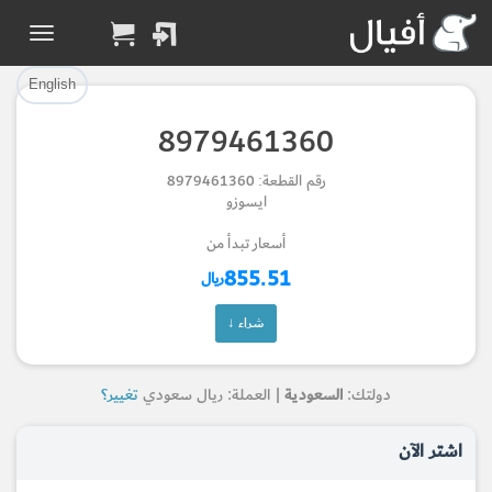
تم إضافة القطعة بنجاح.
تم إضافة القطعة للسلة بنجاح.
إتمام عملية الشراء
الرجوع لصفحة البحث
English
8979461360
Part Added to Cart
Part Successfully
رقم القطعة: 8979461360
Selected
Checkout
ايسوزو
Return to Search Page
أسعار تبدأ من
855.51
ريال
شراء ↓
دولتك:
السعودية
| العملة: ريال سعودي
تغيير؟
اشتر الآن