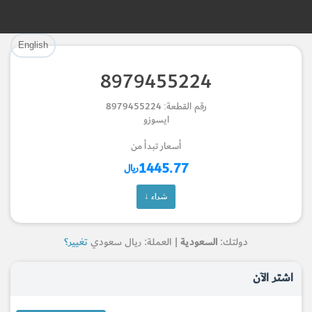
تم إضافة القطعة بنجاح.
تم إضافة القطعة للسلة بنجاح.
English
إتمام عملية الشراء
الرجوع لصفحة البحث
8979455224
Part Successfully Selected
Part Added to Cart
رقم القطعة: 8979455224
ايسوزو
Return to Search Page
Checkout
أسعار تبدأ من
1445.77
ريال
شراء ↓
دولتك:
السعودية
| العملة: ريال سعودي
تغيير؟
اشتر الآن