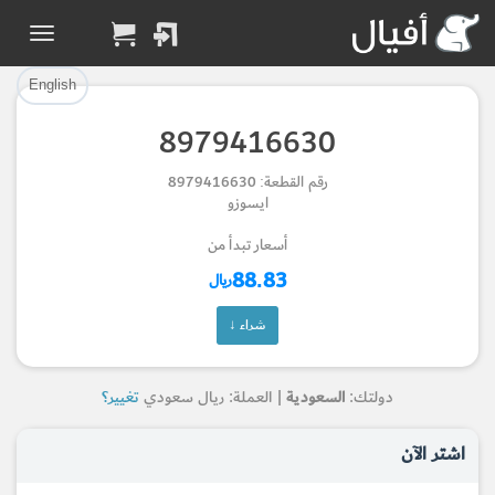
تم إضافة القطعة بنجاح.
تم إضافة القطعة للسلة بنجاح.
إتمام عملية الشراء
الرجوع لصفحة البحث
English
8979416630
Part Added to Cart
Part Successfully
رقم القطعة: 8979416630
Selected
Checkout
ايسوزو
Return to Search Page
أسعار تبدأ من
88.83
ريال
شراء ↓
دولتك:
السعودية
| العملة: ريال سعودي
تغيير؟
اشتر الآن