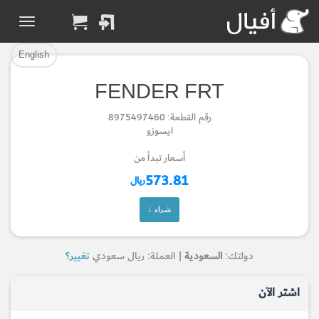
تم إضافة القطعة بنجاح.
تم إضافة القطعة للسلة بنجاح.
إتمام عملية الشراء
الرجوع لصفحة البحث
English
FENDER FRT
Part Added to Cart
Part Successfully
رقم القطعة: 8975497460
Selected
Checkout
ايسوزو
Return to Search Page
أسعار تبدأ من
573.81
ريال
شراء ↓
دولتك:
السعودية
| العملة: ريال سعودي
تغيير؟
اشتر الآن