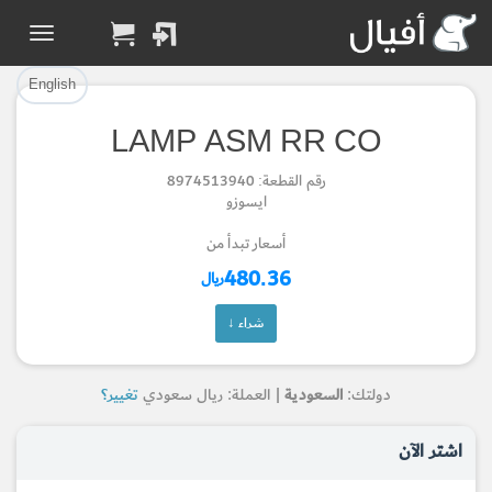
تم إضافة القطعة بنجاح.
تم إضافة القطعة للسلة بنجاح.
إتمام عملية الشراء
الرجوع لصفحة البحث
English
LAMP ASM RR CO
Part Added to Cart
Part Successfully
رقم القطعة: 8974513940
Selected
Checkout
ايسوزو
Return to Search Page
أسعار تبدأ من
480.36
ريال
شراء ↓
دولتك:
السعودية
| العملة: ريال سعودي
تغيير؟
اشتر الآن