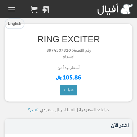
تم إضافة القطعة بنجاح.
تم إضافة القطعة للسلة بنجاح.
إتمام عملية الشراء
الرجوع لصفحة البحث
English
RING EXCITER
Part Added to Cart
Part Successfully
رقم القطعة: 8974507310
Selected
Checkout
ايسوزو
Return to Search Page
أسعار تبدأ من
105.86
ريال
شراء ↓
دولتك:
السعودية
| العملة: ريال سعودي
تغيير؟
اشتر الآن