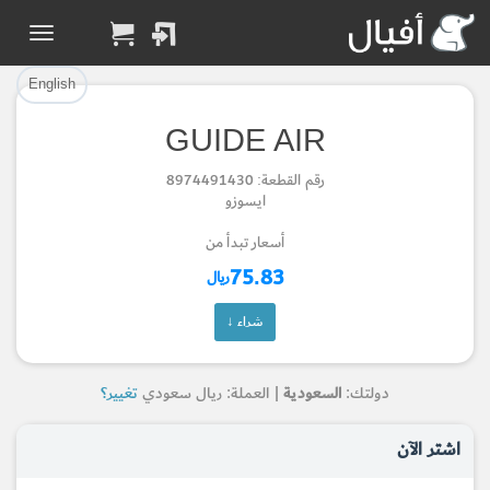
تم إضافة القطعة بنجاح.
تم إضافة القطعة للسلة بنجاح.
إتمام عملية الشراء
الرجوع لصفحة البحث
English
GUIDE AIR
Part Added to Cart
Part Successfully
رقم القطعة: 8974491430
Selected
Checkout
ايسوزو
Return to Search Page
أسعار تبدأ من
75.83
ريال
شراء ↓
دولتك:
السعودية
| العملة: ريال سعودي
تغيير؟
اشتر الآن